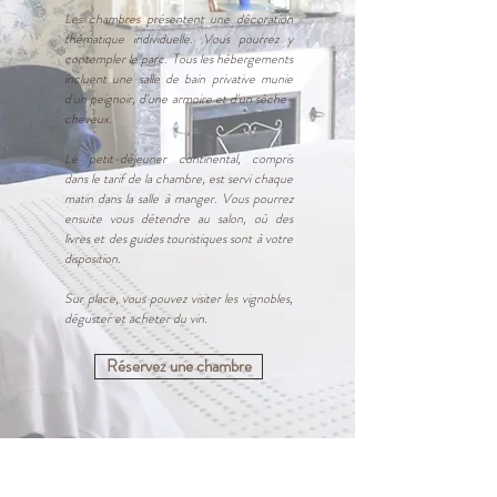
Les chambres présentent une décoration
thématique individuelle. Vous pourrez y
contempler le parc. Tous les hébergements
incluent une salle de bain privative munie
d'un peignoir, d'une armoire et d'un sèche-
cheveux.
Le petit-déjeuner continental, compris
dans le tarif de la chambre, est servi chaque
matin dans la salle à manger. Vous pourrez
ensuite vous détendre au salon, où des
livres et des guides touristiques sont à votre
disposition.
Sur place, vous pouvez visiter les vignobles,
déguster et acheter du vin.
Réservez une chambre