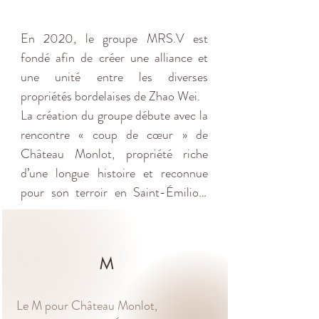
En 2020, le groupe MRS.V est 
fondé afin de créer une alliance et 
une unité entre les diverses 
propriétés bordelaises de Zhao Wei.

La création du groupe débute avec la 
rencontre « coup de cœur » de 
Château Monlot, propriété riche 
d’une longue histoire et reconnue 
pour son terroir en Saint-Émilion, 
sur la rive droite de Bordeaux. Dès 
l’acquisition en 2011, le potentiel du 
domaine donne naissance à un projet 
M
global.

Le groupe  MRS.V symbolise 
Le M pour Château Monlot,
également la passion d’une équipe 