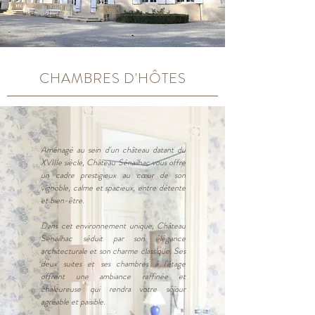
CHAMBRES D'HÔTES
Aménagé au sein d'un château datant du
XVIIIe siècle, Château Sénailhac vous offre
un cadre prestigieux au cœur de son
vignoble, calme et spacieux, entre détente
et bien-être.
Dans cet environnement unique, Château
Sénailhac séduit par son élégance
architecturale et son charme classique. Ses
deux suites et ses chambres à l’étage
offrent une ambiance raffinée et
chaleureuse qui rendra votre séjour
agréable et paisible.