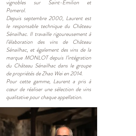
vignobles sur Saint-Emilion et
Pomerol.
Depuis septembre 2000, Laurent est
le responsable technique du Château
Sénailhac. Il travaille rigoureusement à
l’élaboration des vins de Château
Sénailhac, et également des vins de la
marque MONLOT depuis l’intégration
du Château Sénailhac dans le groupe
de propriétés de Zhao Wei en 2014.
Pour cette gamme, Laurent a pris à
cœur de réaliser une sélection de vins
qualitative pour chaque appellation.